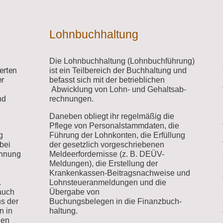
Lohnbuchhaltung
Die Lohnbuchhaltung (Lohnbuchführung)
erten
ist ein Teilbereich der Buchhaltung und
er
befasst sich mit der betrieblichen
Abwicklung von Lohn- und Gehaltsab-
nd
rechnungen.
Daneben obliegt ihr regelmäßig die
Pflege von Personalstammdaten, die
g
Führung der Lohnkonten, die Erfüllung
 bei
der gesetzlich vorgeschriebenen
hnung
Meldeerfordernisse (z. B. DEÜV-
n
Meldungen), die Erstellung der
Krankenkassen-Beitragsnachweise und
.
Lohnsteueranmeldungen und die
 auch
Übergabe von
ns der
Buchungsbelegen in die Finanzbuch-
n in
haltung.
gen