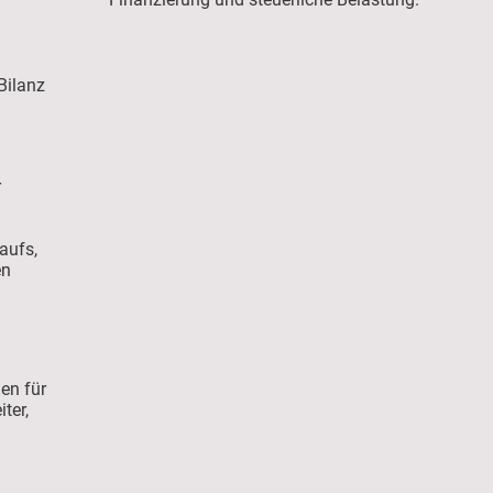
Bilanz
r
aufs,
en
en für
ter,