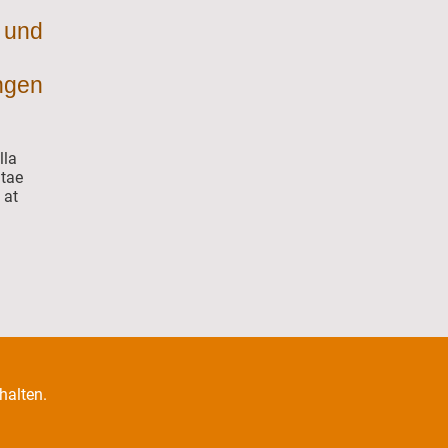
r und
ungen
lla
itae
 at
halten.