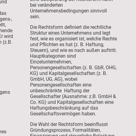
 und
bei veränderten
Unternehmensbedingungen sinnvoll
das
sein.
gens-,
lt,
Die Rechtsform definiert die rechtliche
ehende
Struktur eines Unternehmens und legt
r wird
fest, wie es organisiert ist, welche Rechte
 (z.B.
und Pflichten es hat (z. B. Haftung,
Steuern), und wie es nach außen auftritt
.
Hauptkategorien sind
Einzelunternehmen,
Personengesellschaften (z. B. GbR, OHG,
KG) und Kapitalgesellschaften (z. B.
GmbH, UG, AG), wobei
Personengesellschaften eine
unbeschränkte Haftung der
gens
Gesellschafter (Ausnahme: z.B. GmbH &
Co. KG) und Kapitalgesellschaften eine
Haftungsbeschränkung auf das
Gesellschaftsvermögen haben.
Die Wahl der Rechtsform beeinflusst
Gründungsprozess, Formalitäten,
nes
Finanzierung und steuerliche Belastung.